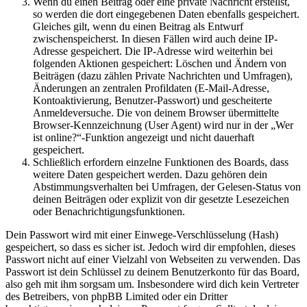
Wenn du einen Beitrag oder eine private Nachricht erstellst,
so werden die dort eingegebenen Daten ebenfalls gespeichert.
Gleiches gilt, wenn du einen Beitrag als Entwurf
zwischenspeicherst. In diesen Fällen wird auch deine IP-
Adresse gespeichert. Die IP-Adresse wird weiterhin bei
folgenden Aktionen gespeichert: Löschen und Ändern von
Beiträgen (dazu zählen Private Nachrichten und Umfragen),
Änderungen an zentralen Profildaten (E-Mail-Adresse,
Kontoaktivierung, Benutzer-Passwort) und gescheiterte
Anmeldeversuche. Die von deinem Browser übermittelte
Browser-Kennzeichnung (User Agent) wird nur in der „Wer
ist online?“-Funktion angezeigt und nicht dauerhaft
gespeichert.
Schließlich erfordern einzelne Funktionen des Boards, dass
weitere Daten gespeichert werden. Dazu gehören dein
Abstimmungsverhalten bei Umfragen, der Gelesen-Status von
deinen Beiträgen oder explizit von dir gesetzte Lesezeichen
oder Benachrichtigungsfunktionen.
Dein Passwort wird mit einer Einwege-Verschlüsselung (Hash)
gespeichert, so dass es sicher ist. Jedoch wird dir empfohlen, dieses
Passwort nicht auf einer Vielzahl von Webseiten zu verwenden. Das
Passwort ist dein Schlüssel zu deinem Benutzerkonto für das Board,
also geh mit ihm sorgsam um. Insbesondere wird dich kein Vertreter
des Betreibers, von phpBB Limited oder ein Dritter