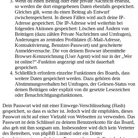
Wenn du einen Beitrag oder eine private Nachricht erstellst,
so werden die dort eingegebenen Daten ebenfalls gespeichert.
Gleiches gilt, wenn du einen Beitrag als Entwurf
zwischenspeicherst. In diesen Fällen wird auch deine IP-
Adresse gespeichert. Die IP-Adresse wird weiterhin bei
folgenden Aktionen gespeichert: Löschen und Ändern von
Beiträgen (dazu zählen Private Nachrichten und Umfragen),
Änderungen an zentralen Profildaten (E-Mail-Adresse,
Kontoaktivierung, Benutzer-Passwort) und gescheiterte
Anmeldeversuche. Die von deinem Browser übermittelte
Browser-Kennzeichnung (User Agent) wird nur in der „Wer
ist online?“-Funktion angezeigt und nicht dauerhaft
gespeichert.
Schließlich erfordern einzelne Funktionen des Boards, dass
weitere Daten gespeichert werden. Dazu gehören dein
Abstimmungsverhalten bei Umfragen, der Gelesen-Status von
deinen Beiträgen oder explizit von dir gesetzte Lesezeichen
oder Benachrichtigungsfunktionen.
Dein Passwort wird mit einer Einwege-Verschlüsselung (Hash)
gespeichert, so dass es sicher ist. Jedoch wird dir empfohlen, dieses
Passwort nicht auf einer Vielzahl von Webseiten zu verwenden. Das
Passwort ist dein Schlüssel zu deinem Benutzerkonto für das Board,
also geh mit ihm sorgsam um. Insbesondere wird dich kein Vertreter
des Betreibers, von phpBB Limited oder ein Dritter