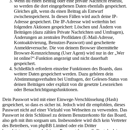
Wenn du einen Beitrag oder eine private Nachricht erstellst,
so werden die dort eingegebenen Daten ebenfalls gespeichert.
Gleiches gilt, wenn du einen Beitrag als Entwurf
zwischenspeicherst. In diesen Fällen wird auch deine IP-
Adresse gespeichert. Die IP-Adresse wird weiterhin bei
folgenden Aktionen gespeichert: Löschen und Ändern von
Beiträgen (dazu zählen Private Nachrichten und Umfragen),
Änderungen an zentralen Profildaten (E-Mail-Adresse,
Kontoaktivierung, Benutzer-Passwort) und gescheiterte
Anmeldeversuche. Die von deinem Browser übermittelte
Browser-Kennzeichnung (User Agent) wird nur in der „Wer
ist online?“-Funktion angezeigt und nicht dauerhaft
gespeichert.
Schließlich erfordern einzelne Funktionen des Boards, dass
weitere Daten gespeichert werden. Dazu gehören dein
Abstimmungsverhalten bei Umfragen, der Gelesen-Status von
deinen Beiträgen oder explizit von dir gesetzte Lesezeichen
oder Benachrichtigungsfunktionen.
Dein Passwort wird mit einer Einwege-Verschlüsselung (Hash)
gespeichert, so dass es sicher ist. Jedoch wird dir empfohlen, dieses
Passwort nicht auf einer Vielzahl von Webseiten zu verwenden. Das
Passwort ist dein Schlüssel zu deinem Benutzerkonto für das Board,
also geh mit ihm sorgsam um. Insbesondere wird dich kein Vertreter
des Betreibers, von phpBB Limited oder ein Dritter