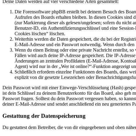
Deine Daten werden auf vier verschiedene Arten gesammelt:
Die Forensoftware phpBB erstellt bei deinem Besuch des Board
Aufrufen des Boards erhalten bleiben. In diesen Cookies sind d
(zur Markierung dieser als gelesen/ungelesen; sofern du nicht 
Benutzer-ID, ein Authentifizierungsschlüssel und eine Session-
Cookies löschen“ löschen.
Weiterhin werden die Daten gespeichert, die du bei der Registr
E-Mail-Adresse und ein Passwort notwendig. Wenn durch den Bet
Wenn du einen Beitrag oder eine private Nachricht erstellst, so
Fällen wird auch deine IP-Adresse gespeichert. Die IP-Adress
Änderungen an zentralen Profildaten (E-Mail-Adresse, Kontoa
Agent) wird nur in der „Wer ist online?“-Funktion angezeigt un
Schließlich erfordern einzelne Funktionen des Boards, dass w
explizit von dir gesetzte Lesezeichen oder Benachrichtigungsfu
Dein Passwort wird mit einer Einwege-Verschlüsselung (Hash) gespeich
ist dein Schlüssel zu deinem Benutzerkonto für das Board, also geh m
Passwort fragen. Solltest du dein Passwort vergessen haben, so kan
deiner E-Mail-Adresse und sendet anschließend ein neu generiertes P
Gestattung der Datenspeicherung
Du gestattest dem Betreiber, die von dir eingegebenen und oben nähe