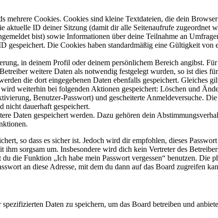
s mehrere Cookies. Cookies sind kleine Textdateien, die dein Browser 
ie aktuelle ID deiner Sitzung (damit dir alle Seitenaufrufe zugeordnet
angemeldet bist) sowie Informationen über deine Teilnahme an Umfragen
ID gespeichert. Die Cookies haben standardmäßig eine Gültigkeit von e
ierung, in deinem Profil oder deinem persönlichem Bereich angibst. Für
reiber weitere Daten als notwendig festgelegt wurden, so ist dies für 
 werden die dort eingegebenen Daten ebenfalls gespeichert. Gleiches gi
e wird weiterhin bei folgenden Aktionen gespeichert: Löschen und Änd
ktivierung, Benutzer-Passwort) und gescheiterte Anmeldeversuche. D
d nicht dauerhaft gespeichert.
eitere Daten gespeichert werden. Dazu gehören dein Abstimmungsverhal
nktionen.
ert, so dass es sicher ist. Jedoch wird dir empfohlen, dieses Passwor
it ihm sorgsam um. Insbesondere wird dich kein Vertreter des Betreibe
nst du die Funktion „Ich habe mein Passwort vergessen“ benutzen. Di
asswort an diese Adresse, mit dem du dann auf das Board zugreifen kan
r spezifizierten Daten zu speichern, um das Board betreiben und anbiet