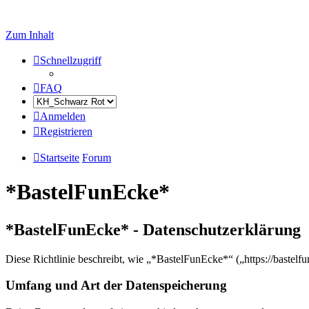
Zum Inhalt
Schnellzugriff
FAQ
Anmelden
Registrieren
Startseite
Forum
*BastelFunEcke*
*BastelFunEcke* - Datenschutzerklärung
Diese Richtlinie beschreibt, wie „*BastelFunEcke*“ („https://baste
Umfang und Art der Datenspeicherung