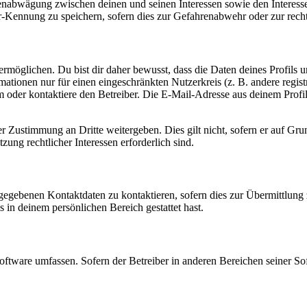
ssenabwägung zwischen deinen und seinen Interessen sowie den Interes
-Kennung zu speichern, sofern dies zur Gefahrenabwehr oder zur recht
möglichen. Du bist dir daher bewusst, dass die Daten deines Profils und
mationen nur für einen eingeschränkten Nutzerkreis (z. B. andere regist
oder kontaktiere den Betreiber. Die E-Mail-Adresse aus deinem Profil 
r Zustimmung an Dritte weitergeben. Dies gilt nicht, sofern er auf Gr
zung rechtlicher Interessen erforderlich sind.
ngegebenen Kontaktdaten zu kontaktieren, sofern dies zur Übermittlung z
s in deinem persönlichen Bereich gestattet hast.
oftware umfassen. Sofern der Betreiber in anderen Bereichen seiner So