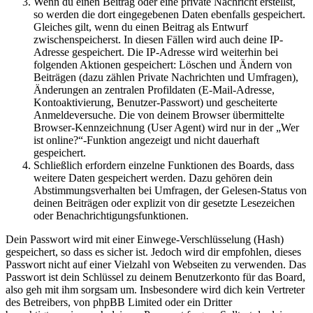
Wenn du einen Beitrag oder eine private Nachricht erstellst,
so werden die dort eingegebenen Daten ebenfalls gespeichert.
Gleiches gilt, wenn du einen Beitrag als Entwurf
zwischenspeicherst. In diesen Fällen wird auch deine IP-
Adresse gespeichert. Die IP-Adresse wird weiterhin bei
folgenden Aktionen gespeichert: Löschen und Ändern von
Beiträgen (dazu zählen Private Nachrichten und Umfragen),
Änderungen an zentralen Profildaten (E-Mail-Adresse,
Kontoaktivierung, Benutzer-Passwort) und gescheiterte
Anmeldeversuche. Die von deinem Browser übermittelte
Browser-Kennzeichnung (User Agent) wird nur in der „Wer
ist online?“-Funktion angezeigt und nicht dauerhaft
gespeichert.
Schließlich erfordern einzelne Funktionen des Boards, dass
weitere Daten gespeichert werden. Dazu gehören dein
Abstimmungsverhalten bei Umfragen, der Gelesen-Status von
deinen Beiträgen oder explizit von dir gesetzte Lesezeichen
oder Benachrichtigungsfunktionen.
Dein Passwort wird mit einer Einwege-Verschlüsselung (Hash)
gespeichert, so dass es sicher ist. Jedoch wird dir empfohlen, dieses
Passwort nicht auf einer Vielzahl von Webseiten zu verwenden. Das
Passwort ist dein Schlüssel zu deinem Benutzerkonto für das Board,
also geh mit ihm sorgsam um. Insbesondere wird dich kein Vertreter
des Betreibers, von phpBB Limited oder ein Dritter