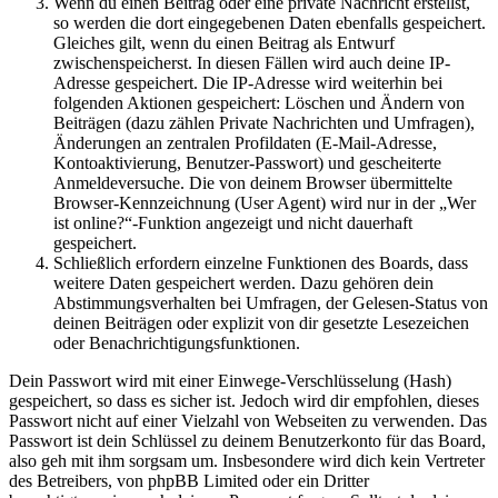
Wenn du einen Beitrag oder eine private Nachricht erstellst,
so werden die dort eingegebenen Daten ebenfalls gespeichert.
Gleiches gilt, wenn du einen Beitrag als Entwurf
zwischenspeicherst. In diesen Fällen wird auch deine IP-
Adresse gespeichert. Die IP-Adresse wird weiterhin bei
folgenden Aktionen gespeichert: Löschen und Ändern von
Beiträgen (dazu zählen Private Nachrichten und Umfragen),
Änderungen an zentralen Profildaten (E-Mail-Adresse,
Kontoaktivierung, Benutzer-Passwort) und gescheiterte
Anmeldeversuche. Die von deinem Browser übermittelte
Browser-Kennzeichnung (User Agent) wird nur in der „Wer
ist online?“-Funktion angezeigt und nicht dauerhaft
gespeichert.
Schließlich erfordern einzelne Funktionen des Boards, dass
weitere Daten gespeichert werden. Dazu gehören dein
Abstimmungsverhalten bei Umfragen, der Gelesen-Status von
deinen Beiträgen oder explizit von dir gesetzte Lesezeichen
oder Benachrichtigungsfunktionen.
Dein Passwort wird mit einer Einwege-Verschlüsselung (Hash)
gespeichert, so dass es sicher ist. Jedoch wird dir empfohlen, dieses
Passwort nicht auf einer Vielzahl von Webseiten zu verwenden. Das
Passwort ist dein Schlüssel zu deinem Benutzerkonto für das Board,
also geh mit ihm sorgsam um. Insbesondere wird dich kein Vertreter
des Betreibers, von phpBB Limited oder ein Dritter