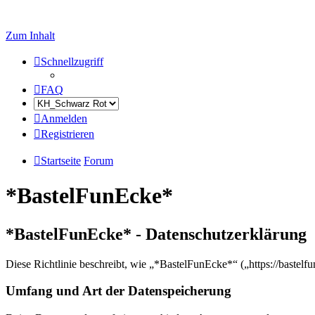
Zum Inhalt
Schnellzugriff
FAQ
Anmelden
Registrieren
Startseite
Forum
*BastelFunEcke*
*BastelFunEcke* - Datenschutzerklärung
Diese Richtlinie beschreibt, wie „*BastelFunEcke*“ („https://baste
Umfang und Art der Datenspeicherung