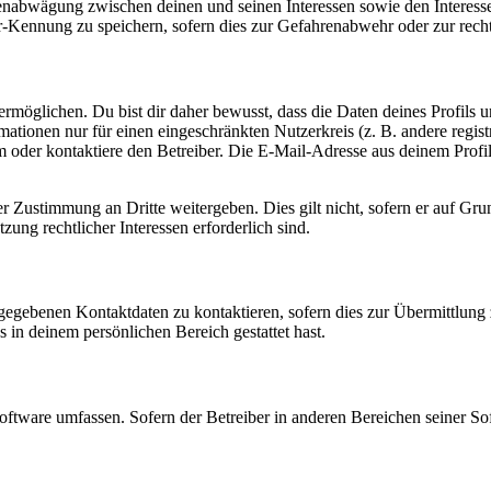
ssenabwägung zwischen deinen und seinen Interessen sowie den Interes
-Kennung zu speichern, sofern dies zur Gefahrenabwehr oder zur recht
möglichen. Du bist dir daher bewusst, dass die Daten deines Profils und
mationen nur für einen eingeschränkten Nutzerkreis (z. B. andere regist
oder kontaktiere den Betreiber. Die E-Mail-Adresse aus deinem Profil 
r Zustimmung an Dritte weitergeben. Dies gilt nicht, sofern er auf Gr
zung rechtlicher Interessen erforderlich sind.
ngegebenen Kontaktdaten zu kontaktieren, sofern dies zur Übermittlung z
s in deinem persönlichen Bereich gestattet hast.
oftware umfassen. Sofern der Betreiber in anderen Bereichen seiner So