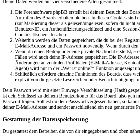
Deine Daten werden auf vier verschiedene Arten gesammelt:
Die Forensoftware phpBB erstellt bei deinem Besuch des Board
Aufrufen des Boards erhalten bleiben. In diesen Cookies sind d
(zur Markierung dieser als gelesen/ungelesen; sofern du nicht 
Benutzer-ID, ein Authentifizierungsschlüssel und eine Session-
Cookies löschen“ löschen.
Weiterhin werden die Daten gespeichert, die du bei der Registr
E-Mail-Adresse und ein Passwort notwendig. Wenn durch den Bet
Wenn du einen Beitrag oder eine private Nachricht erstellst, so
Fällen wird auch deine IP-Adresse gespeichert. Die IP-Adress
Änderungen an zentralen Profildaten (E-Mail-Adresse, Kontoa
Agent) wird nur in der „Wer ist online?“-Funktion angezeigt un
Schließlich erfordern einzelne Funktionen des Boards, dass w
explizit von dir gesetzte Lesezeichen oder Benachrichtigungsfu
Dein Passwort wird mit einer Einwege-Verschlüsselung (Hash) gespeich
ist dein Schlüssel zu deinem Benutzerkonto für das Board, also geh m
Passwort fragen. Solltest du dein Passwort vergessen haben, so kan
deiner E-Mail-Adresse und sendet anschließend ein neu generiertes P
Gestattung der Datenspeicherung
Du gestattest dem Betreiber, die von dir eingegebenen und oben nähe