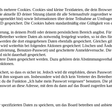
s mehrere Cookies. Cookies sind kleine Textdateien, die dein Browser 
ie aktuelle ID deiner Sitzung (damit dir alle Seitenaufrufe zugeordnet
angemeldet bist) sowie Informationen über deine Teilnahme an Umfragen
ID gespeichert. Die Cookies haben standardmäßig eine Gültigkeit von e
ierung, in deinem Profil oder deinem persönlichem Bereich angibst. Für
reiber weitere Daten als notwendig festgelegt wurden, so ist dies für 
 werden die dort eingegebenen Daten ebenfalls gespeichert. Gleiches gi
e wird weiterhin bei folgenden Aktionen gespeichert: Löschen und Änd
ktivierung, Benutzer-Passwort) und gescheiterte Anmeldeversuche. D
d nicht dauerhaft gespeichert.
eitere Daten gespeichert werden. Dazu gehören dein Abstimmungsverhal
nktionen.
ert, so dass es sicher ist. Jedoch wird dir empfohlen, dieses Passwor
it ihm sorgsam um. Insbesondere wird dich kein Vertreter des Betreibe
nst du die Funktion „Ich habe mein Passwort vergessen“ benutzen. Di
asswort an diese Adresse, mit dem du dann auf das Board zugreifen kan
r spezifizierten Daten zu speichern, um das Board betreiben und anbiet