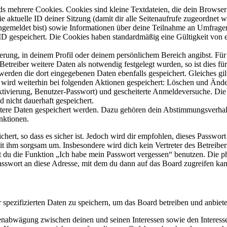
s mehrere Cookies. Cookies sind kleine Textdateien, die dein Browser 
ie aktuelle ID deiner Sitzung (damit dir alle Seitenaufrufe zugeordnet
angemeldet bist) sowie Informationen über deine Teilnahme an Umfragen
ID gespeichert. Die Cookies haben standardmäßig eine Gültigkeit von e
ierung, in deinem Profil oder deinem persönlichem Bereich angibst. Für
reiber weitere Daten als notwendig festgelegt wurden, so ist dies für 
 werden die dort eingegebenen Daten ebenfalls gespeichert. Gleiches gi
e wird weiterhin bei folgenden Aktionen gespeichert: Löschen und Änd
ktivierung, Benutzer-Passwort) und gescheiterte Anmeldeversuche. D
d nicht dauerhaft gespeichert.
eitere Daten gespeichert werden. Dazu gehören dein Abstimmungsverhal
nktionen.
ert, so dass es sicher ist. Jedoch wird dir empfohlen, dieses Passwor
it ihm sorgsam um. Insbesondere wird dich kein Vertreter des Betreibe
nst du die Funktion „Ich habe mein Passwort vergessen“ benutzen. Di
asswort an diese Adresse, mit dem du dann auf das Board zugreifen kan
r spezifizierten Daten zu speichern, um das Board betreiben und anbiet
ssenabwägung zwischen deinen und seinen Interessen sowie den Interes