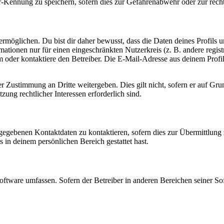
-Kennung zu speichern, sofern dies zur Gefahrenabwehr oder zur recht
möglichen. Du bist dir daher bewusst, dass die Daten deines Profils und
mationen nur für einen eingeschränkten Nutzerkreis (z. B. andere regist
oder kontaktiere den Betreiber. Die E-Mail-Adresse aus deinem Profil 
r Zustimmung an Dritte weitergeben. Dies gilt nicht, sofern er auf Gr
zung rechtlicher Interessen erforderlich sind.
ngegebenen Kontaktdaten zu kontaktieren, sofern dies zur Übermittlung z
s in deinem persönlichen Bereich gestattet hast.
oftware umfassen. Sofern der Betreiber in anderen Bereichen seiner So