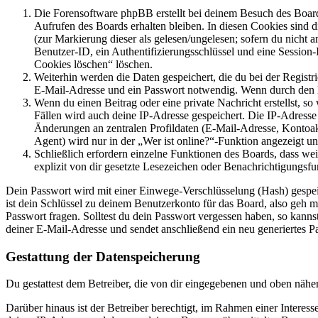
Die Forensoftware phpBB erstellt bei deinem Besuch des Board
Aufrufen des Boards erhalten bleiben. In diesen Cookies sind d
(zur Markierung dieser als gelesen/ungelesen; sofern du nicht 
Benutzer-ID, ein Authentifizierungsschlüssel und eine Session-
Cookies löschen“ löschen.
Weiterhin werden die Daten gespeichert, die du bei der Registr
E-Mail-Adresse und ein Passwort notwendig. Wenn durch den Bet
Wenn du einen Beitrag oder eine private Nachricht erstellst, so
Fällen wird auch deine IP-Adresse gespeichert. Die IP-Adress
Änderungen an zentralen Profildaten (E-Mail-Adresse, Kontoa
Agent) wird nur in der „Wer ist online?“-Funktion angezeigt un
Schließlich erfordern einzelne Funktionen des Boards, dass w
explizit von dir gesetzte Lesezeichen oder Benachrichtigungsfu
Dein Passwort wird mit einer Einwege-Verschlüsselung (Hash) gespeich
ist dein Schlüssel zu deinem Benutzerkonto für das Board, also geh m
Passwort fragen. Solltest du dein Passwort vergessen haben, so kan
deiner E-Mail-Adresse und sendet anschließend ein neu generiertes P
Gestattung der Datenspeicherung
Du gestattest dem Betreiber, die von dir eingegebenen und oben nähe
Darüber hinaus ist der Betreiber berechtigt, im Rahmen einer Intere