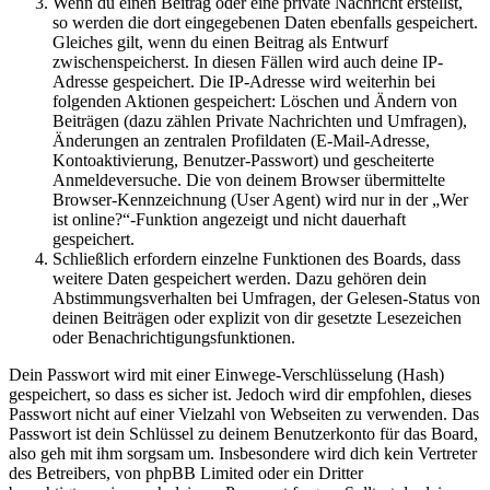
Wenn du einen Beitrag oder eine private Nachricht erstellst,
so werden die dort eingegebenen Daten ebenfalls gespeichert.
Gleiches gilt, wenn du einen Beitrag als Entwurf
zwischenspeicherst. In diesen Fällen wird auch deine IP-
Adresse gespeichert. Die IP-Adresse wird weiterhin bei
folgenden Aktionen gespeichert: Löschen und Ändern von
Beiträgen (dazu zählen Private Nachrichten und Umfragen),
Änderungen an zentralen Profildaten (E-Mail-Adresse,
Kontoaktivierung, Benutzer-Passwort) und gescheiterte
Anmeldeversuche. Die von deinem Browser übermittelte
Browser-Kennzeichnung (User Agent) wird nur in der „Wer
ist online?“-Funktion angezeigt und nicht dauerhaft
gespeichert.
Schließlich erfordern einzelne Funktionen des Boards, dass
weitere Daten gespeichert werden. Dazu gehören dein
Abstimmungsverhalten bei Umfragen, der Gelesen-Status von
deinen Beiträgen oder explizit von dir gesetzte Lesezeichen
oder Benachrichtigungsfunktionen.
Dein Passwort wird mit einer Einwege-Verschlüsselung (Hash)
gespeichert, so dass es sicher ist. Jedoch wird dir empfohlen, dieses
Passwort nicht auf einer Vielzahl von Webseiten zu verwenden. Das
Passwort ist dein Schlüssel zu deinem Benutzerkonto für das Board,
also geh mit ihm sorgsam um. Insbesondere wird dich kein Vertreter
des Betreibers, von phpBB Limited oder ein Dritter