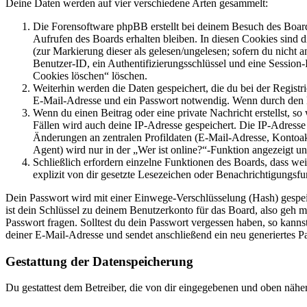
Deine Daten werden auf vier verschiedene Arten gesammelt:
Die Forensoftware phpBB erstellt bei deinem Besuch des Board
Aufrufen des Boards erhalten bleiben. In diesen Cookies sind d
(zur Markierung dieser als gelesen/ungelesen; sofern du nicht 
Benutzer-ID, ein Authentifizierungsschlüssel und eine Session-
Cookies löschen“ löschen.
Weiterhin werden die Daten gespeichert, die du bei der Registr
E-Mail-Adresse und ein Passwort notwendig. Wenn durch den Bet
Wenn du einen Beitrag oder eine private Nachricht erstellst, so
Fällen wird auch deine IP-Adresse gespeichert. Die IP-Adress
Änderungen an zentralen Profildaten (E-Mail-Adresse, Kontoa
Agent) wird nur in der „Wer ist online?“-Funktion angezeigt un
Schließlich erfordern einzelne Funktionen des Boards, dass w
explizit von dir gesetzte Lesezeichen oder Benachrichtigungsfu
Dein Passwort wird mit einer Einwege-Verschlüsselung (Hash) gespeich
ist dein Schlüssel zu deinem Benutzerkonto für das Board, also geh m
Passwort fragen. Solltest du dein Passwort vergessen haben, so kan
deiner E-Mail-Adresse und sendet anschließend ein neu generiertes P
Gestattung der Datenspeicherung
Du gestattest dem Betreiber, die von dir eingegebenen und oben nähe