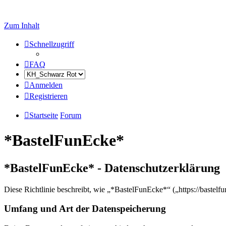
Zum Inhalt
Schnellzugriff
FAQ
Anmelden
Registrieren
Startseite
Forum
*BastelFunEcke*
*BastelFunEcke* - Datenschutzerklärung
Diese Richtlinie beschreibt, wie „*BastelFunEcke*“ („https://baste
Umfang und Art der Datenspeicherung