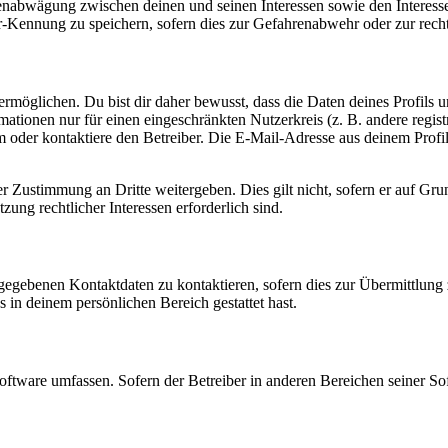
ssenabwägung zwischen deinen und seinen Interessen sowie den Interes
-Kennung zu speichern, sofern dies zur Gefahrenabwehr oder zur recht
möglichen. Du bist dir daher bewusst, dass die Daten deines Profils und
mationen nur für einen eingeschränkten Nutzerkreis (z. B. andere regist
oder kontaktiere den Betreiber. Die E-Mail-Adresse aus deinem Profil 
r Zustimmung an Dritte weitergeben. Dies gilt nicht, sofern er auf Gr
zung rechtlicher Interessen erforderlich sind.
ngegebenen Kontaktdaten zu kontaktieren, sofern dies zur Übermittlung z
s in deinem persönlichen Bereich gestattet hast.
oftware umfassen. Sofern der Betreiber in anderen Bereichen seiner So