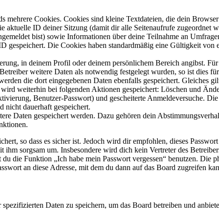
s mehrere Cookies. Cookies sind kleine Textdateien, die dein Browser 
ie aktuelle ID deiner Sitzung (damit dir alle Seitenaufrufe zugeordnet
angemeldet bist) sowie Informationen über deine Teilnahme an Umfragen
ID gespeichert. Die Cookies haben standardmäßig eine Gültigkeit von e
ierung, in deinem Profil oder deinem persönlichem Bereich angibst. Für
reiber weitere Daten als notwendig festgelegt wurden, so ist dies für 
 werden die dort eingegebenen Daten ebenfalls gespeichert. Gleiches gi
e wird weiterhin bei folgenden Aktionen gespeichert: Löschen und Änd
ktivierung, Benutzer-Passwort) und gescheiterte Anmeldeversuche. D
d nicht dauerhaft gespeichert.
eitere Daten gespeichert werden. Dazu gehören dein Abstimmungsverhal
nktionen.
ert, so dass es sicher ist. Jedoch wird dir empfohlen, dieses Passwor
it ihm sorgsam um. Insbesondere wird dich kein Vertreter des Betreibe
nst du die Funktion „Ich habe mein Passwort vergessen“ benutzen. Di
asswort an diese Adresse, mit dem du dann auf das Board zugreifen kan
r spezifizierten Daten zu speichern, um das Board betreiben und anbiet