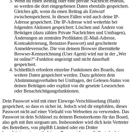
Wenn du einen Beitrag oder eine private Nachricht erstellst,
so werden die dort eingegebenen Daten ebenfalls gespeichert.
Gleiches gilt, wenn du einen Beitrag als Entwurf
zwischenspeicherst. In diesen Fällen wird auch deine IP-
Adresse gespeichert. Die IP-Adresse wird weiterhin bei
folgenden Aktionen gespeichert: Löschen und Ändern von
Beiträgen (dazu zählen Private Nachrichten und Umfragen),
Änderungen an zentralen Profildaten (E-Mail-Adresse,
Kontoaktivierung, Benutzer-Passwort) und gescheiterte
Anmeldeversuche. Die von deinem Browser übermittelte
Browser-Kennzeichnung (User Agent) wird nur in der „Wer
ist online?“-Funktion angezeigt und nicht dauerhaft
gespeichert.
Schließlich erfordern einzelne Funktionen des Boards, dass
weitere Daten gespeichert werden. Dazu gehören dein
Abstimmungsverhalten bei Umfragen, der Gelesen-Status von
deinen Beiträgen oder explizit von dir gesetzte Lesezeichen
oder Benachrichtigungsfunktionen.
Dein Passwort wird mit einer Einwege-Verschlüsselung (Hash)
gespeichert, so dass es sicher ist. Jedoch wird dir empfohlen, dieses
Passwort nicht auf einer Vielzahl von Webseiten zu verwenden. Das
Passwort ist dein Schlüssel zu deinem Benutzerkonto für das Board,
also geh mit ihm sorgsam um. Insbesondere wird dich kein Vertreter
des Betreibers, von phpBB Limited oder ein Dritter