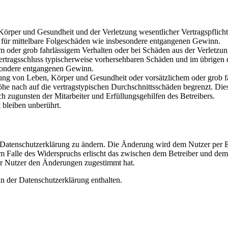
rper und Gesundheit und der Verletzung wesentlicher Vertragspflichten
ch für mittelbare Folgeschäden wie insbesondere entgangenen Gewinn.
em oder grob fahrlässigem Verhalten oder bei Schäden aus der Verletz
i Vertragsschluss typischerweise vorhersehbaren Schäden und im übrigen
besondere entgangenen Gewinn.
ng von Leben, Körper und Gesundheit oder vorsätzlichem oder grob fah
e nach auf die vertragstypischen Durchschnittsschäden begrenzt. Dies
h zugunsten der Mitarbeiter und Erfüllungsgehilfen des Betreibers.
bleiben unberührt.
e Datenschutzerklärung zu ändern. Die Änderung wird dem Nutzer per E-
m Falle des Widerspruchs erlischt das zwischen dem Betreiber und dem 
er Nutzer den Änderungen zugestimmt hat.
n der Datenschutzerklärung enthalten.