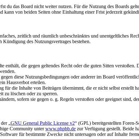
fst du das Board nicht weiter nutzen. Für die Nutzung des Boards gelten
 kann von beiden Seiten ohne Einhaltung einer Frist jederzeit gekünd
 einfaches, zeitlich und räumlich unbeschränktes und unentgeltliches R
ch Kündigung des Nutzungsvertrages bestehen.
alte enthält, die gegen geltendes Recht oder die guten Sitten verstoßen. 
rwenden.
n gegen diese Nutzungsbedingungen oder anderer im Board veröffentli
in Hausverbot erteilen.
für die Inhalte von Beiträgen übernimmt, die er nicht selbst erstellt 
it zu löschen oder zu sperren.
uändern, sofern sie gegen o. g. Regeln verstoßen oder geeignet sind, 
 der „
GNU General Public License v2
“ (GPL) bereitgestellten Foren-
achige Community unter
www.phpbb.de
zur Verfügung gestellt. Beide h
oftware für bestimmte Zwecke nicht untersagen oder auf Inhalte frem