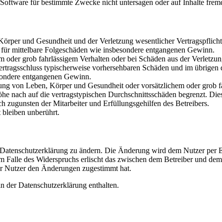
oftware für bestimmte Zwecke nicht untersagen oder auf Inhalte frem
rper und Gesundheit und der Verletzung wesentlicher Vertragspflichten
ch für mittelbare Folgeschäden wie insbesondere entgangenen Gewinn.
em oder grob fahrlässigem Verhalten oder bei Schäden aus der Verletz
i Vertragsschluss typischerweise vorhersehbaren Schäden und im übrigen
besondere entgangenen Gewinn.
ng von Leben, Körper und Gesundheit oder vorsätzlichem oder grob fah
e nach auf die vertragstypischen Durchschnittsschäden begrenzt. Dies
h zugunsten der Mitarbeiter und Erfüllungsgehilfen des Betreibers.
bleiben unberührt.
e Datenschutzerklärung zu ändern. Die Änderung wird dem Nutzer per E-
m Falle des Widerspruchs erlischt das zwischen dem Betreiber und dem 
er Nutzer den Änderungen zugestimmt hat.
n der Datenschutzerklärung enthalten.