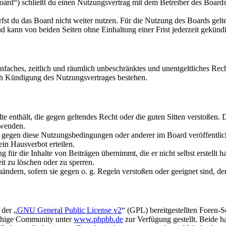
rd“) schließt du einen Nutzungsvertrag mit dem Betreiber des Boards 
fst du das Board nicht weiter nutzen. Für die Nutzung des Boards gelten
 kann von beiden Seiten ohne Einhaltung einer Frist jederzeit gekünd
 einfaches, zeitlich und räumlich unbeschränktes und unentgeltliches R
ch Kündigung des Nutzungsvertrages bestehen.
alte enthält, die gegen geltendes Recht oder die guten Sitten verstoßen. 
rwenden.
n gegen diese Nutzungsbedingungen oder anderer im Board veröffentli
in Hausverbot erteilen.
für die Inhalte von Beiträgen übernimmt, die er nicht selbst erstellt 
it zu löschen oder zu sperren.
uändern, sofern sie gegen o. g. Regeln verstoßen oder geeignet sind, 
 der „
GNU General Public License v2
“ (GPL) bereitgestellten Foren-
achige Community unter
www.phpbb.de
zur Verfügung gestellt. Beide h