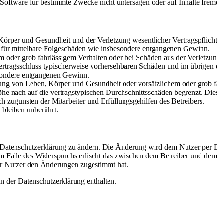
oftware für bestimmte Zwecke nicht untersagen oder auf Inhalte frem
rper und Gesundheit und der Verletzung wesentlicher Vertragspflichten
ch für mittelbare Folgeschäden wie insbesondere entgangenen Gewinn.
em oder grob fahrlässigem Verhalten oder bei Schäden aus der Verletz
i Vertragsschluss typischerweise vorhersehbaren Schäden und im übrigen
besondere entgangenen Gewinn.
ng von Leben, Körper und Gesundheit oder vorsätzlichem oder grob fah
e nach auf die vertragstypischen Durchschnittsschäden begrenzt. Dies
h zugunsten der Mitarbeiter und Erfüllungsgehilfen des Betreibers.
bleiben unberührt.
e Datenschutzerklärung zu ändern. Die Änderung wird dem Nutzer per E-
m Falle des Widerspruchs erlischt das zwischen dem Betreiber und dem 
er Nutzer den Änderungen zugestimmt hat.
n der Datenschutzerklärung enthalten.