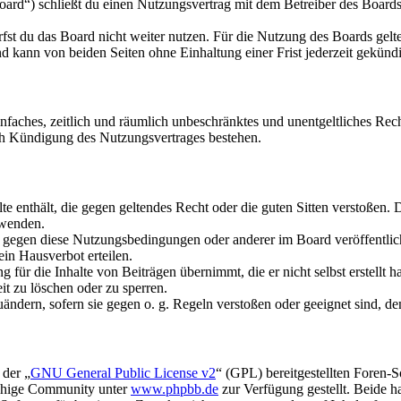
rd“) schließt du einen Nutzungsvertrag mit dem Betreiber des Boards 
fst du das Board nicht weiter nutzen. Für die Nutzung des Boards gelten
 kann von beiden Seiten ohne Einhaltung einer Frist jederzeit gekünd
 einfaches, zeitlich und räumlich unbeschränktes und unentgeltliches R
ch Kündigung des Nutzungsvertrages bestehen.
alte enthält, die gegen geltendes Recht oder die guten Sitten verstoßen. 
rwenden.
n gegen diese Nutzungsbedingungen oder anderer im Board veröffentli
in Hausverbot erteilen.
für die Inhalte von Beiträgen übernimmt, die er nicht selbst erstellt 
it zu löschen oder zu sperren.
uändern, sofern sie gegen o. g. Regeln verstoßen oder geeignet sind, 
 der „
GNU General Public License v2
“ (GPL) bereitgestellten Foren-
achige Community unter
www.phpbb.de
zur Verfügung gestellt. Beide h