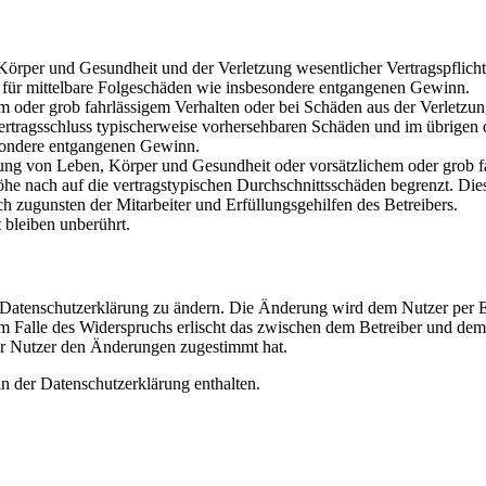
rper und Gesundheit und der Verletzung wesentlicher Vertragspflichten
ch für mittelbare Folgeschäden wie insbesondere entgangenen Gewinn.
em oder grob fahrlässigem Verhalten oder bei Schäden aus der Verletz
i Vertragsschluss typischerweise vorhersehbaren Schäden und im übrigen
besondere entgangenen Gewinn.
ng von Leben, Körper und Gesundheit oder vorsätzlichem oder grob fah
e nach auf die vertragstypischen Durchschnittsschäden begrenzt. Dies
h zugunsten der Mitarbeiter und Erfüllungsgehilfen des Betreibers.
bleiben unberührt.
e Datenschutzerklärung zu ändern. Die Änderung wird dem Nutzer per E-
m Falle des Widerspruchs erlischt das zwischen dem Betreiber und dem 
er Nutzer den Änderungen zugestimmt hat.
n der Datenschutzerklärung enthalten.