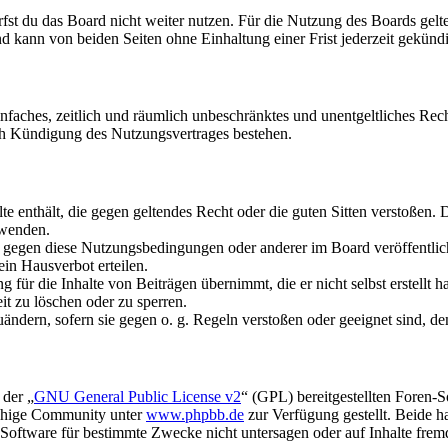
fst du das Board nicht weiter nutzen. Für die Nutzung des Boards gelten
 kann von beiden Seiten ohne Einhaltung einer Frist jederzeit gekünd
 einfaches, zeitlich und räumlich unbeschränktes und unentgeltliches R
ch Kündigung des Nutzungsvertrages bestehen.
alte enthält, die gegen geltendes Recht oder die guten Sitten verstoßen. 
rwenden.
n gegen diese Nutzungsbedingungen oder anderer im Board veröffentli
in Hausverbot erteilen.
für die Inhalte von Beiträgen übernimmt, die er nicht selbst erstellt 
it zu löschen oder zu sperren.
uändern, sofern sie gegen o. g. Regeln verstoßen oder geeignet sind, 
 der „
GNU General Public License v2
“ (GPL) bereitgestellten Foren-
achige Community unter
www.phpbb.de
zur Verfügung gestellt. Beide h
oftware für bestimmte Zwecke nicht untersagen oder auf Inhalte frem