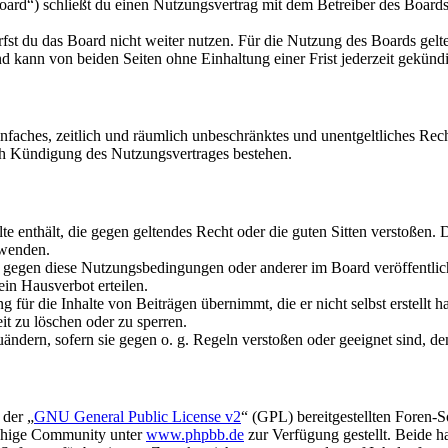
rd“) schließt du einen Nutzungsvertrag mit dem Betreiber des Boards 
fst du das Board nicht weiter nutzen. Für die Nutzung des Boards gelten
 kann von beiden Seiten ohne Einhaltung einer Frist jederzeit gekünd
 einfaches, zeitlich und räumlich unbeschränktes und unentgeltliches R
ch Kündigung des Nutzungsvertrages bestehen.
alte enthält, die gegen geltendes Recht oder die guten Sitten verstoßen. 
rwenden.
n gegen diese Nutzungsbedingungen oder anderer im Board veröffentli
in Hausverbot erteilen.
für die Inhalte von Beiträgen übernimmt, die er nicht selbst erstellt 
it zu löschen oder zu sperren.
uändern, sofern sie gegen o. g. Regeln verstoßen oder geeignet sind, 
 der „
GNU General Public License v2
“ (GPL) bereitgestellten Foren-
achige Community unter
www.phpbb.de
zur Verfügung gestellt. Beide h