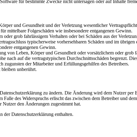
oftware für bestimmte Zwecke nicht untersagen oder auf Inhalte frem
rper und Gesundheit und der Verletzung wesentlicher Vertragspflichten
ch für mittelbare Folgeschäden wie insbesondere entgangenen Gewinn.
em oder grob fahrlässigem Verhalten oder bei Schäden aus der Verletz
i Vertragsschluss typischerweise vorhersehbaren Schäden und im übrigen
besondere entgangenen Gewinn.
ng von Leben, Körper und Gesundheit oder vorsätzlichem oder grob fah
e nach auf die vertragstypischen Durchschnittsschäden begrenzt. Dies
h zugunsten der Mitarbeiter und Erfüllungsgehilfen des Betreibers.
bleiben unberührt.
e Datenschutzerklärung zu ändern. Die Änderung wird dem Nutzer per E-
m Falle des Widerspruchs erlischt das zwischen dem Betreiber und dem 
er Nutzer den Änderungen zugestimmt hat.
n der Datenschutzerklärung enthalten.