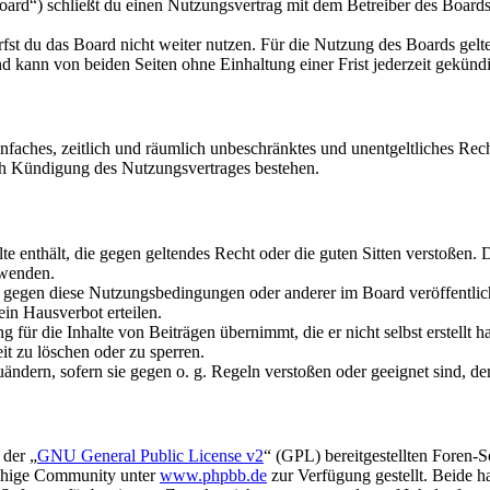
rd“) schließt du einen Nutzungsvertrag mit dem Betreiber des Boards 
fst du das Board nicht weiter nutzen. Für die Nutzung des Boards gelten
 kann von beiden Seiten ohne Einhaltung einer Frist jederzeit gekünd
 einfaches, zeitlich und räumlich unbeschränktes und unentgeltliches R
ch Kündigung des Nutzungsvertrages bestehen.
alte enthält, die gegen geltendes Recht oder die guten Sitten verstoßen. 
rwenden.
n gegen diese Nutzungsbedingungen oder anderer im Board veröffentli
in Hausverbot erteilen.
für die Inhalte von Beiträgen übernimmt, die er nicht selbst erstellt 
it zu löschen oder zu sperren.
uändern, sofern sie gegen o. g. Regeln verstoßen oder geeignet sind, 
 der „
GNU General Public License v2
“ (GPL) bereitgestellten Foren-
achige Community unter
www.phpbb.de
zur Verfügung gestellt. Beide h