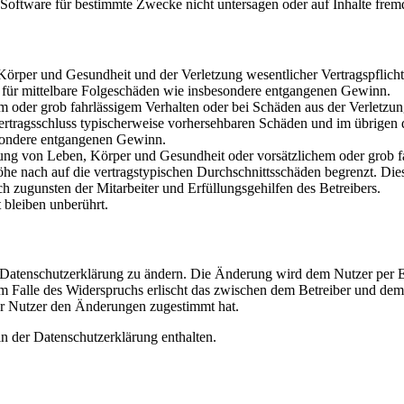
oftware für bestimmte Zwecke nicht untersagen oder auf Inhalte frem
rper und Gesundheit und der Verletzung wesentlicher Vertragspflichten
ch für mittelbare Folgeschäden wie insbesondere entgangenen Gewinn.
em oder grob fahrlässigem Verhalten oder bei Schäden aus der Verletz
i Vertragsschluss typischerweise vorhersehbaren Schäden und im übrigen
besondere entgangenen Gewinn.
ng von Leben, Körper und Gesundheit oder vorsätzlichem oder grob fah
e nach auf die vertragstypischen Durchschnittsschäden begrenzt. Dies
h zugunsten der Mitarbeiter und Erfüllungsgehilfen des Betreibers.
bleiben unberührt.
e Datenschutzerklärung zu ändern. Die Änderung wird dem Nutzer per E-
m Falle des Widerspruchs erlischt das zwischen dem Betreiber und dem 
er Nutzer den Änderungen zugestimmt hat.
n der Datenschutzerklärung enthalten.