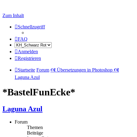
Zum Inhalt
Schnellzugriff
FAQ
Anmelden
Registrieren
Startseite
Forum
🙧 Übersetzungen in Photoshop 🙧
Laguna Azul
*BastelFunEcke*
Laguna Azul
Forum
Themen
Beiträge