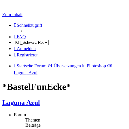
Zum Inhalt
Schnellzugriff
FAQ
Anmelden
Registrieren
Startseite
Forum
🙧 Übersetzungen in Photoshop 🙧
Laguna Azul
*BastelFunEcke*
Laguna Azul
Forum
Themen
Beiträge