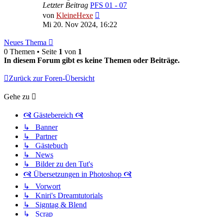
Letzter Beitrag
PFS 01 - 07
Neuester
von
KleineHexe
Beitrag
Mi 20. Nov 2024, 16:22
Neues Thema
0 Themen • Seite
1
von
1
In diesem Forum gibt es keine Themen oder Beiträge.
Zurück zur Foren-Übersicht
Gehe zu
🙧 Gästebereich 🙧
↳ Banner
↳ Partner
↳ Gästebuch
↳ News
↳ Bilder zu den Tut's
🙧 Übersetzungen in Photoshop 🙧
↳ Vorwort
↳ Kniri's Dreamtutorials
↳ Signtag & Blend
↳ Scrap