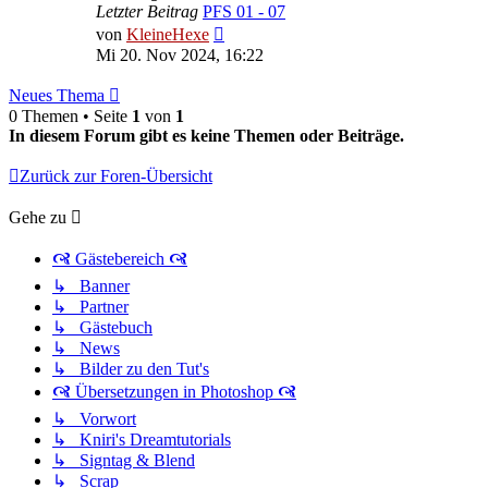
Letzter Beitrag
PFS 01 - 07
Neuester
von
KleineHexe
Beitrag
Mi 20. Nov 2024, 16:22
Neues Thema
0 Themen • Seite
1
von
1
In diesem Forum gibt es keine Themen oder Beiträge.
Zurück zur Foren-Übersicht
Gehe zu
🙧 Gästebereich 🙧
↳ Banner
↳ Partner
↳ Gästebuch
↳ News
↳ Bilder zu den Tut's
🙧 Übersetzungen in Photoshop 🙧
↳ Vorwort
↳ Kniri's Dreamtutorials
↳ Signtag & Blend
↳ Scrap