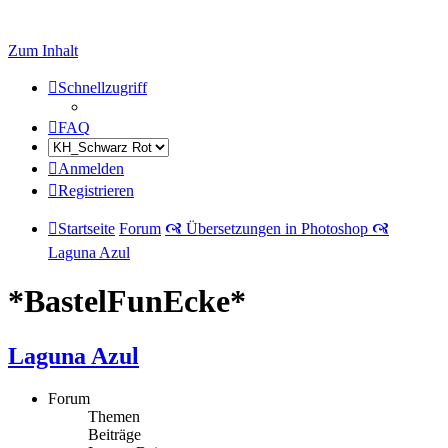
Zum Inhalt
Schnellzugriff
FAQ
Anmelden
Registrieren
Startseite
Forum
🙧 Übersetzungen in Photoshop 🙧
Laguna Azul
*BastelFunEcke*
Laguna Azul
Forum
Themen
Beiträge