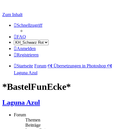
Zum Inhalt
Schnellzugriff
FAQ
Anmelden
Registrieren
Startseite
Forum
🙧 Übersetzungen in Photoshop 🙧
Laguna Azul
*BastelFunEcke*
Laguna Azul
Forum
Themen
Beiträge