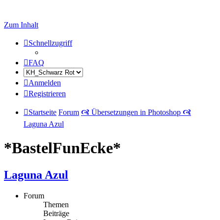
Zum Inhalt
Schnellzugriff
FAQ
Anmelden
Registrieren
Startseite
Forum
🙧 Übersetzungen in Photoshop 🙧
Laguna Azul
*BastelFunEcke*
Laguna Azul
Forum
Themen
Beiträge