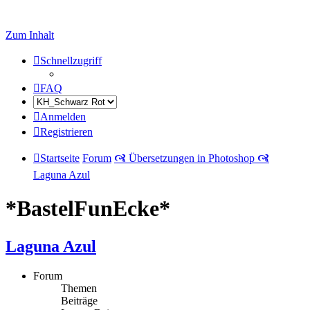
Zum Inhalt
Schnellzugriff
FAQ
Anmelden
Registrieren
Startseite
Forum
🙧 Übersetzungen in Photoshop 🙧
Laguna Azul
*BastelFunEcke*
Laguna Azul
Forum
Themen
Beiträge