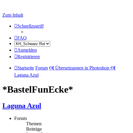
Zum Inhalt
Schnellzugriff
FAQ
Anmelden
Registrieren
Startseite
Forum
🙧 Übersetzungen in Photoshop 🙧
Laguna Azul
*BastelFunEcke*
Laguna Azul
Forum
Themen
Beiträge