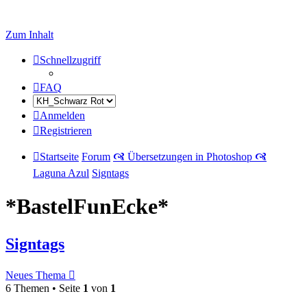
Zum Inhalt
Schnellzugriff
FAQ
Anmelden
Registrieren
Startseite
Forum
🙧 Übersetzungen in Photoshop 🙧
Laguna Azul
Signtags
*BastelFunEcke*
Signtags
Neues Thema
6 Themen • Seite
1
von
1