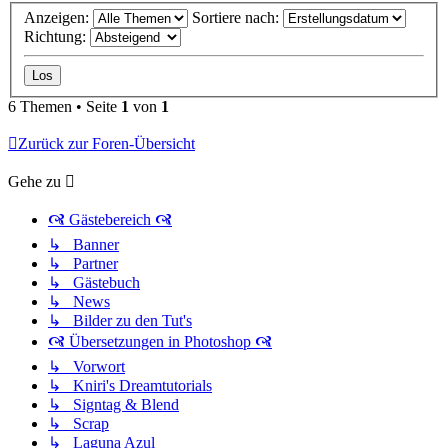
Anzeigen:
Sortiere nach:
Richtung:
6 Themen • Seite
1
von
1
Zurück zur Foren-Übersicht
Gehe zu
🙧 Gästebereich 🙧
↳ Banner
↳ Partner
↳ Gästebuch
↳ News
↳ Bilder zu den Tut's
🙧 Übersetzungen in Photoshop 🙧
↳ Vorwort
↳ Kniri's Dreamtutorials
↳ Signtag & Blend
↳ Scrap
↳ Laguna Azul