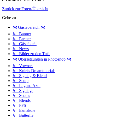
Zurück zur Foren-Übersicht
Gehe zu
🙧 Gästebereich 🙧
↳ Banner
↳ Partner
↳ Gästebuch
↳ News
↳ Bilder zu den Tut's
🙧 Übersetzungen in Photoshop 🙧
↳ Vorwort
↳ Kniri's Dreamtutorials
↳ Signtag & Blend
↳ Scrap
↳ Laguna Azul
↳ Signtags
↳ Scraps
↳ Blends
↳ PFS
↳ Esmakole
↳ Butterfly