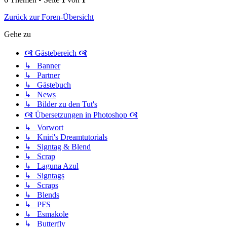
Zurück zur Foren-Übersicht
Gehe zu
🙧 Gästebereich 🙧
↳ Banner
↳ Partner
↳ Gästebuch
↳ News
↳ Bilder zu den Tut's
🙧 Übersetzungen in Photoshop 🙧
↳ Vorwort
↳ Kniri's Dreamtutorials
↳ Signtag & Blend
↳ Scrap
↳ Laguna Azul
↳ Signtags
↳ Scraps
↳ Blends
↳ PFS
↳ Esmakole
↳ Butterfly