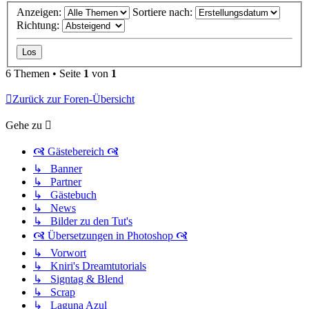
Anzeigen:
Sortiere nach:
Richtung:
6 Themen • Seite
1
von
1
Zurück zur Foren-Übersicht
Gehe zu
🙧 Gästebereich 🙧
↳ Banner
↳ Partner
↳ Gästebuch
↳ News
↳ Bilder zu den Tut's
🙧 Übersetzungen in Photoshop 🙧
↳ Vorwort
↳ Kniri's Dreamtutorials
↳ Signtag & Blend
↳ Scrap
↳ Laguna Azul