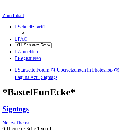
Zum Inhalt
Schnellzugriff
FAQ
Anmelden
Registrieren
Startseite
Forum
🙧 Übersetzungen in Photoshop 🙧
Laguna Azul
Signtags
*BastelFunEcke*
Signtags
Neues Thema
6 Themen • Seite
1
von
1