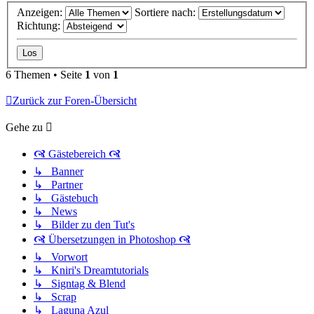
Anzeigen:
Sortiere nach:
Richtung:
6 Themen • Seite
1
von
1
Zurück zur Foren-Übersicht
Gehe zu
🙧 Gästebereich 🙧
↳ Banner
↳ Partner
↳ Gästebuch
↳ News
↳ Bilder zu den Tut's
🙧 Übersetzungen in Photoshop 🙧
↳ Vorwort
↳ Kniri's Dreamtutorials
↳ Signtag & Blend
↳ Scrap
↳ Laguna Azul