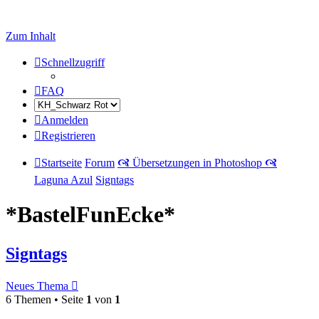
Zum Inhalt
Schnellzugriff
FAQ
Anmelden
Registrieren
Startseite
Forum
🙧 Übersetzungen in Photoshop 🙧
Laguna Azul
Signtags
*BastelFunEcke*
Signtags
Neues Thema
6 Themen • Seite
1
von
1