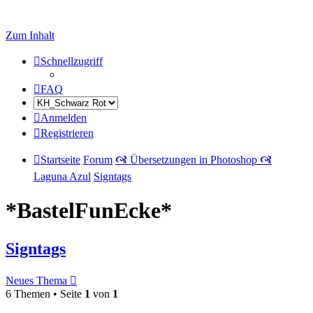
Zum Inhalt
Schnellzugriff
FAQ
Anmelden
Registrieren
Startseite
Forum
🙧 Übersetzungen in Photoshop 🙧
Laguna Azul
Signtags
*BastelFunEcke*
Signtags
Neues Thema
6 Themen • Seite
1
von
1