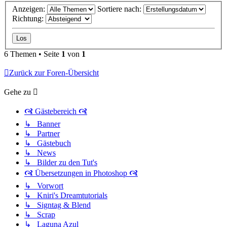
Anzeigen:
Sortiere nach:
Richtung:
6 Themen • Seite
1
von
1
Zurück zur Foren-Übersicht
Gehe zu
🙧 Gästebereich 🙧
↳ Banner
↳ Partner
↳ Gästebuch
↳ News
↳ Bilder zu den Tut's
🙧 Übersetzungen in Photoshop 🙧
↳ Vorwort
↳ Kniri's Dreamtutorials
↳ Signtag & Blend
↳ Scrap
↳ Laguna Azul