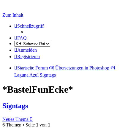
Zum Inhalt
Schnellzugriff
FAQ
Anmelden
Registrieren
Startseite
Forum
🙧 Übersetzungen in Photoshop 🙧
Laguna Azul
Signtags
*BastelFunEcke*
Signtags
Neues Thema
6 Themen • Seite
1
von
1