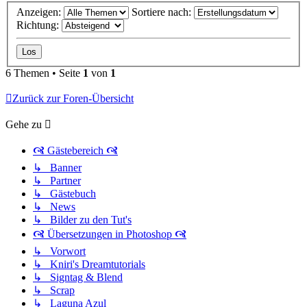
Anzeigen:
Sortiere nach:
Richtung:
6 Themen • Seite
1
von
1
Zurück zur Foren-Übersicht
Gehe zu
🙧 Gästebereich 🙧
↳ Banner
↳ Partner
↳ Gästebuch
↳ News
↳ Bilder zu den Tut's
🙧 Übersetzungen in Photoshop 🙧
↳ Vorwort
↳ Kniri's Dreamtutorials
↳ Signtag & Blend
↳ Scrap
↳ Laguna Azul