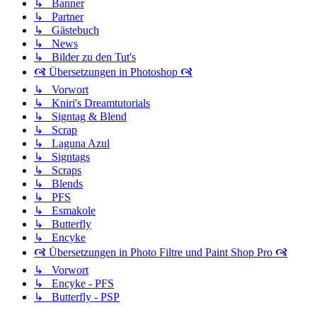
↳ Banner
↳ Partner
↳ Gästebuch
↳ News
↳ Bilder zu den Tut's
🙧 Übersetzungen in Photoshop 🙧
↳ Vorwort
↳ Kniri's Dreamtutorials
↳ Signtag & Blend
↳ Scrap
↳ Laguna Azul
↳ Signtags
↳ Scraps
↳ Blends
↳ PFS
↳ Esmakole
↳ Butterfly
↳ Encyke
🙧 Übersetzungen in Photo Filtre und Paint Shop Pro 🙧
↳ Vorwort
↳ Encyke - PFS
↳ Butterfly - PSP