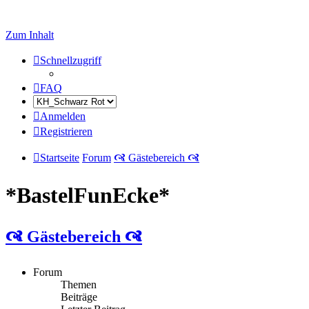
Zum Inhalt
Schnellzugriff
FAQ
Anmelden
Registrieren
Startseite
Forum
🙧 Gästebereich 🙧
*BastelFunEcke*
🙧 Gästebereich 🙧
Forum
Themen
Beiträge