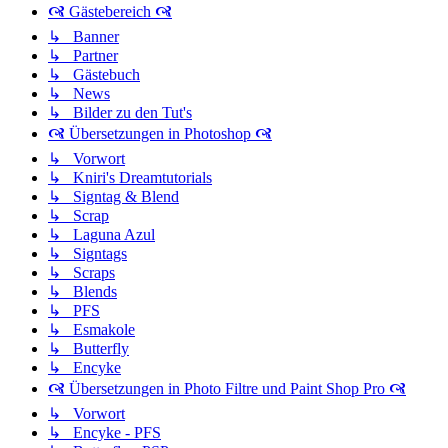
🙧 Gästebereich 🙧
↳ Banner
↳ Partner
↳ Gästebuch
↳ News
↳ Bilder zu den Tut's
🙧 Übersetzungen in Photoshop 🙧
↳ Vorwort
↳ Kniri's Dreamtutorials
↳ Signtag & Blend
↳ Scrap
↳ Laguna Azul
↳ Signtags
↳ Scraps
↳ Blends
↳ PFS
↳ Esmakole
↳ Butterfly
↳ Encyke
🙧 Übersetzungen in Photo Filtre und Paint Shop Pro 🙧
↳ Vorwort
↳ Encyke - PFS