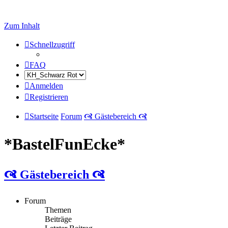
Zum Inhalt
Schnellzugriff
FAQ
Anmelden
Registrieren
Startseite
Forum
🙧 Gästebereich 🙧
*BastelFunEcke*
🙧 Gästebereich 🙧
Forum
Themen
Beiträge