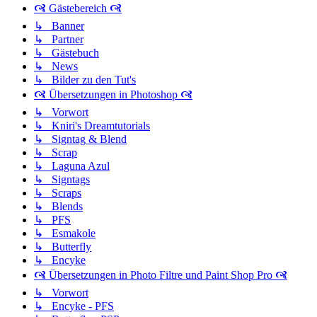
🙧 Gästebereich 🙧
↳ Banner
↳ Partner
↳ Gästebuch
↳ News
↳ Bilder zu den Tut's
🙧 Übersetzungen in Photoshop 🙧
↳ Vorwort
↳ Kniri's Dreamtutorials
↳ Signtag & Blend
↳ Scrap
↳ Laguna Azul
↳ Signtags
↳ Scraps
↳ Blends
↳ PFS
↳ Esmakole
↳ Butterfly
↳ Encyke
🙧 Übersetzungen in Photo Filtre und Paint Shop Pro 🙧
↳ Vorwort
↳ Encyke - PFS