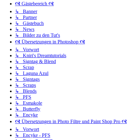
🙧 Gästebereich 🙧
↳ Banner
↳ Partner
↳ Gästebuch
↳ News
↳ Bilder zu den Tut's
🙧 Übersetzungen in Photoshop 🙧
↳ Vorwort
↳ Kniri's Dreamtutorials
↳ Signtag & Blend
↳ Scrap
↳ Laguna Azul
↳ Signtags
↳ Scraps
↳ Blends
↳ PFS
↳ Esmakole
↳ Butterfly
↳ Encyke
🙧 Übersetzungen in Photo Filtre und Paint Shop Pro 🙧
↳ Vorwort
↳ Encyke - PFS