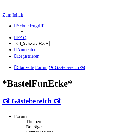
Zum Inhalt
Schnellzugriff
FAQ
Anmelden
Registrieren
Startseite
Forum
🙧 Gästebereich 🙧
*BastelFunEcke*
🙧 Gästebereich 🙧
Forum
Themen
Beiträge