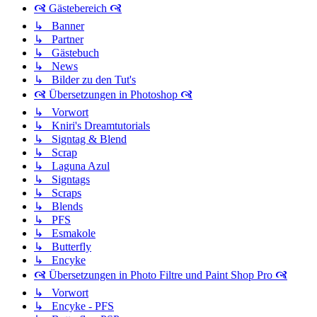
🙧 Gästebereich 🙧
↳ Banner
↳ Partner
↳ Gästebuch
↳ News
↳ Bilder zu den Tut's
🙧 Übersetzungen in Photoshop 🙧
↳ Vorwort
↳ Kniri's Dreamtutorials
↳ Signtag & Blend
↳ Scrap
↳ Laguna Azul
↳ Signtags
↳ Scraps
↳ Blends
↳ PFS
↳ Esmakole
↳ Butterfly
↳ Encyke
🙧 Übersetzungen in Photo Filtre und Paint Shop Pro 🙧
↳ Vorwort
↳ Encyke - PFS