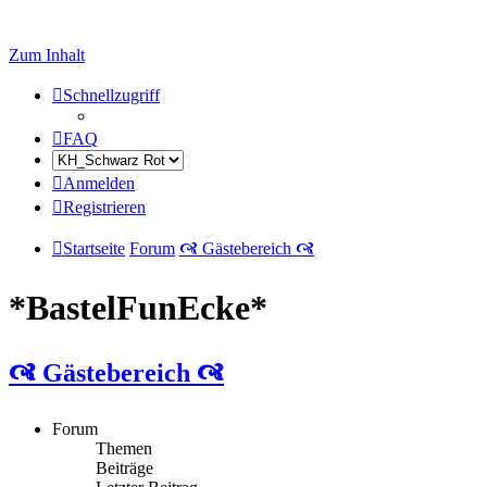
Zum Inhalt
Schnellzugriff
FAQ
Anmelden
Registrieren
Startseite
Forum
🙧 Gästebereich 🙧
*BastelFunEcke*
🙧 Gästebereich 🙧
Forum
Themen
Beiträge