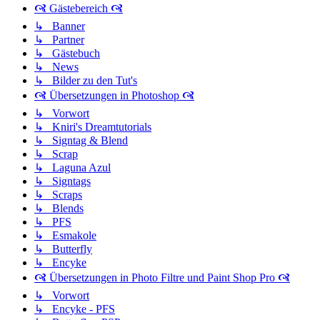
🙧 Gästebereich 🙧
↳ Banner
↳ Partner
↳ Gästebuch
↳ News
↳ Bilder zu den Tut's
🙧 Übersetzungen in Photoshop 🙧
↳ Vorwort
↳ Kniri's Dreamtutorials
↳ Signtag & Blend
↳ Scrap
↳ Laguna Azul
↳ Signtags
↳ Scraps
↳ Blends
↳ PFS
↳ Esmakole
↳ Butterfly
↳ Encyke
🙧 Übersetzungen in Photo Filtre und Paint Shop Pro 🙧
↳ Vorwort
↳ Encyke - PFS