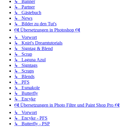
↳ Banner
↳ Partner
↳ Gästebuch
↳ News
↳ Bilder zu den Tut's
🙧 Übersetzungen in Photoshop 🙧
↳ Vorwort
↳ Kniri's Dreamtutorials
↳ Signtag & Blend
↳ Scrap
↳ Laguna Azul
↳ Signtags
↳ Scraps
↳ Blends
↳ PFS
↳ Esmakole
↳ Butterfly
↳ Encyke
🙧 Übersetzungen in Photo Filtre und Paint Shop Pro 🙧
↳ Vorwort
↳ Encyke - PFS
↳ Butterfly - PSP