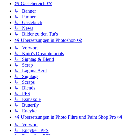
🙧 Gästebereich 🙧
↳ Banner
↳ Partner
↳ Gästebuch
↳ News
↳ Bilder zu den Tut's
🙧 Übersetzungen in Photoshop 🙧
↳ Vorwort
↳ Kniri's Dreamtutorials
↳ Signtag & Blend
↳ Scrap
↳ Laguna Azul
↳ Signtags
↳ Scraps
↳ Blends
↳ PFS
↳ Esmakole
↳ Butterfly
↳ Encyke
🙧 Übersetzungen in Photo Filtre und Paint Shop Pro 🙧
↳ Vorwort
↳ Encyke - PFS