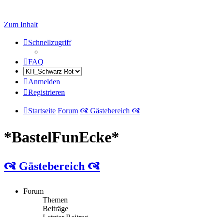
Zum Inhalt
Schnellzugriff
FAQ
Anmelden
Registrieren
Startseite
Forum
🙧 Gästebereich 🙧
*BastelFunEcke*
🙧 Gästebereich 🙧
Forum
Themen
Beiträge