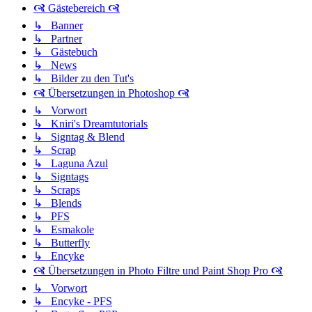
🙧 Gästebereich 🙧
↳ Banner
↳ Partner
↳ Gästebuch
↳ News
↳ Bilder zu den Tut's
🙧 Übersetzungen in Photoshop 🙧
↳ Vorwort
↳ Kniri's Dreamtutorials
↳ Signtag & Blend
↳ Scrap
↳ Laguna Azul
↳ Signtags
↳ Scraps
↳ Blends
↳ PFS
↳ Esmakole
↳ Butterfly
↳ Encyke
🙧 Übersetzungen in Photo Filtre und Paint Shop Pro 🙧
↳ Vorwort
↳ Encyke - PFS