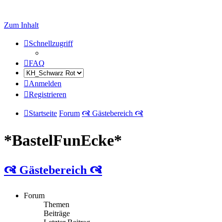
Zum Inhalt
Schnellzugriff
FAQ
Anmelden
Registrieren
Startseite
Forum
🙧 Gästebereich 🙧
*BastelFunEcke*
🙧 Gästebereich 🙧
Forum
Themen
Beiträge