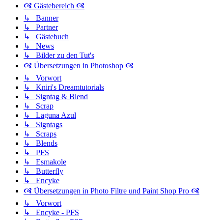
🙧 Gästebereich 🙧
↳ Banner
↳ Partner
↳ Gästebuch
↳ News
↳ Bilder zu den Tut's
🙧 Übersetzungen in Photoshop 🙧
↳ Vorwort
↳ Kniri's Dreamtutorials
↳ Signtag & Blend
↳ Scrap
↳ Laguna Azul
↳ Signtags
↳ Scraps
↳ Blends
↳ PFS
↳ Esmakole
↳ Butterfly
↳ Encyke
🙧 Übersetzungen in Photo Filtre und Paint Shop Pro 🙧
↳ Vorwort
↳ Encyke - PFS