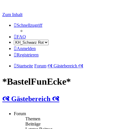
Zum Inhalt
Schnellzugriff
FAQ
Anmelden
Registrieren
Startseite
Forum
🙧 Gästebereich 🙧
*BastelFunEcke*
🙧 Gästebereich 🙧
Forum
Themen
Beiträge