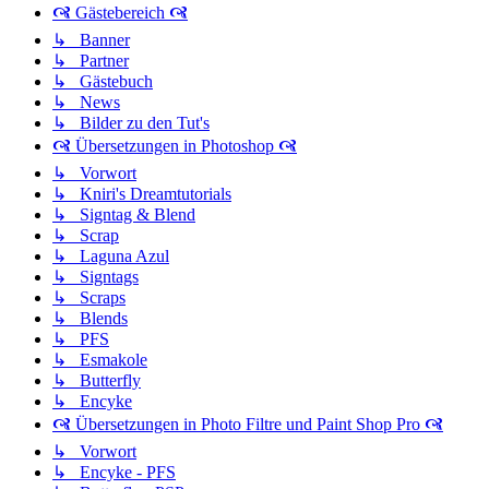
🙧 Gästebereich 🙧
↳ Banner
↳ Partner
↳ Gästebuch
↳ News
↳ Bilder zu den Tut's
🙧 Übersetzungen in Photoshop 🙧
↳ Vorwort
↳ Kniri's Dreamtutorials
↳ Signtag & Blend
↳ Scrap
↳ Laguna Azul
↳ Signtags
↳ Scraps
↳ Blends
↳ PFS
↳ Esmakole
↳ Butterfly
↳ Encyke
🙧 Übersetzungen in Photo Filtre und Paint Shop Pro 🙧
↳ Vorwort
↳ Encyke - PFS