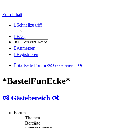
Zum Inhalt
Schnellzugriff
FAQ
Anmelden
Registrieren
Startseite
Forum
🙧 Gästebereich 🙧
*BastelFunEcke*
🙧 Gästebereich 🙧
Forum
Themen
Beiträge