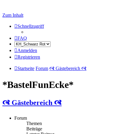
Zum Inhalt
Schnellzugriff
FAQ
Anmelden
Registrieren
Startseite
Forum
🙧 Gästebereich 🙧
*BastelFunEcke*
🙧 Gästebereich 🙧
Forum
Themen
Beiträge