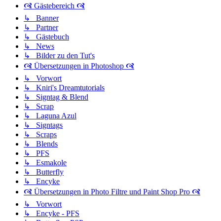
🙧 Gästebereich 🙧
↳ Banner
↳ Partner
↳ Gästebuch
↳ News
↳ Bilder zu den Tut's
🙧 Übersetzungen in Photoshop 🙧
↳ Vorwort
↳ Kniri's Dreamtutorials
↳ Signtag & Blend
↳ Scrap
↳ Laguna Azul
↳ Signtags
↳ Scraps
↳ Blends
↳ PFS
↳ Esmakole
↳ Butterfly
↳ Encyke
🙧 Übersetzungen in Photo Filtre und Paint Shop Pro 🙧
↳ Vorwort
↳ Encyke - PFS