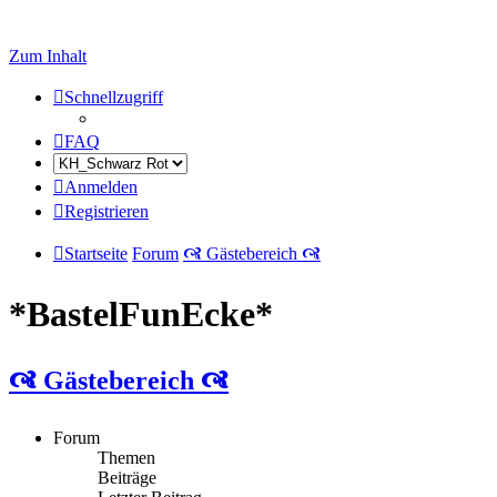
Zum Inhalt
Schnellzugriff
FAQ
Anmelden
Registrieren
Startseite
Forum
🙧 Gästebereich 🙧
*BastelFunEcke*
🙧 Gästebereich 🙧
Forum
Themen
Beiträge