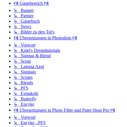
🙧 Gästebereich 🙧
↳ Banner
↳ Partner
↳ Gästebuch
↳ News
↳ Bilder zu den Tut's
🙧 Übersetzungen in Photoshop 🙧
↳ Vorwort
↳ Kniri's Dreamtutorials
↳ Signtag & Blend
↳ Scrap
↳ Laguna Azul
↳ Signtags
↳ Scraps
↳ Blends
↳ PFS
↳ Esmakole
↳ Butterfly
↳ Encyke
🙧 Übersetzungen in Photo Filtre und Paint Shop Pro 🙧
↳ Vorwort
↳ Encyke - PFS