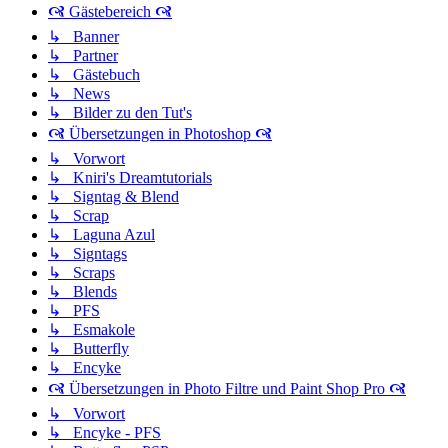
🙧 Gästebereich 🙧
↳ Banner
↳ Partner
↳ Gästebuch
↳ News
↳ Bilder zu den Tut's
🙧 Übersetzungen in Photoshop 🙧
↳ Vorwort
↳ Kniri's Dreamtutorials
↳ Signtag & Blend
↳ Scrap
↳ Laguna Azul
↳ Signtags
↳ Scraps
↳ Blends
↳ PFS
↳ Esmakole
↳ Butterfly
↳ Encyke
🙧 Übersetzungen in Photo Filtre und Paint Shop Pro 🙧
↳ Vorwort
↳ Encyke - PFS