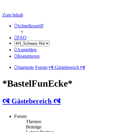
Zum Inhalt
Schnellzugriff
FAQ
Anmelden
Registrieren
Startseite
Forum
🙧 Gästebereich 🙧
*BastelFunEcke*
🙧 Gästebereich 🙧
Forum
Themen
Beiträge