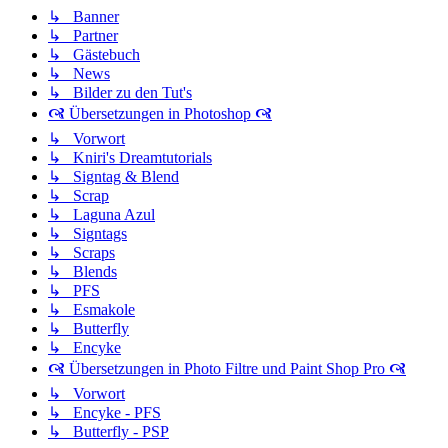
↳ Banner
↳ Partner
↳ Gästebuch
↳ News
↳ Bilder zu den Tut's
🙧 Übersetzungen in Photoshop 🙧
↳ Vorwort
↳ Kniri's Dreamtutorials
↳ Signtag & Blend
↳ Scrap
↳ Laguna Azul
↳ Signtags
↳ Scraps
↳ Blends
↳ PFS
↳ Esmakole
↳ Butterfly
↳ Encyke
🙧 Übersetzungen in Photo Filtre und Paint Shop Pro 🙧
↳ Vorwort
↳ Encyke - PFS
↳ Butterfly - PSP