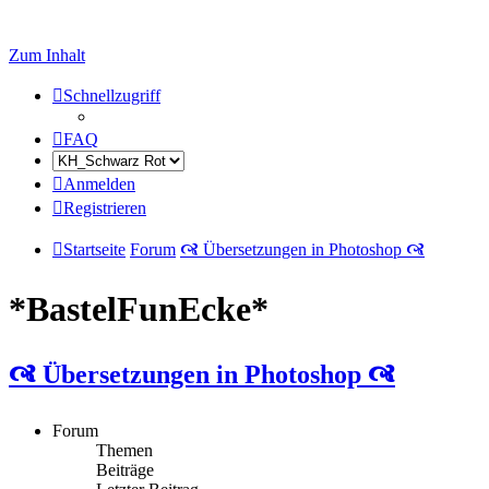
Zum Inhalt
Schnellzugriff
FAQ
Anmelden
Registrieren
Startseite
Forum
🙧 Übersetzungen in Photoshop 🙧
*BastelFunEcke*
🙧 Übersetzungen in Photoshop 🙧
Forum
Themen
Beiträge