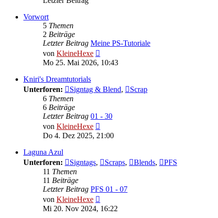
Letzter Beitrag
Vorwort
5
Themen
2
Beiträge
Letzter Beitrag
Meine PS-Tutoriale
Neuester
von
KleineHexe
Beitrag
Mo 25. Mai 2026, 10:43
Kniri's Dreamtutorials
Unterforen:
Signtag & Blend
,
Scrap
6
Themen
6
Beiträge
Letzter Beitrag
01 - 30
Neuester
von
KleineHexe
Beitrag
Do 4. Dez 2025, 21:00
Laguna Azul
Unterforen:
Signtags
,
Scraps
,
Blends
,
PFS
11
Themen
11
Beiträge
Letzter Beitrag
PFS 01 - 07
Neuester
von
KleineHexe
Beitrag
Mi 20. Nov 2024, 16:22