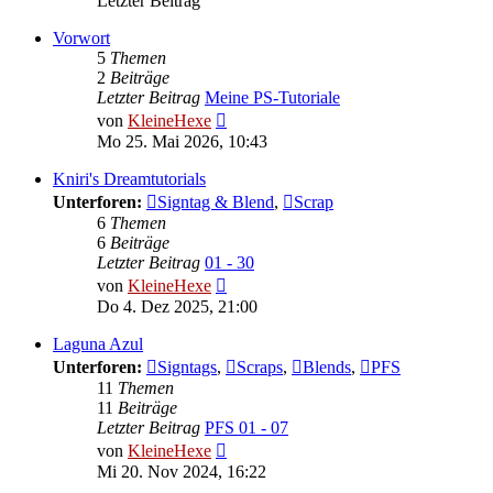
Letzter Beitrag
Vorwort
5
Themen
2
Beiträge
Letzter Beitrag
Meine PS-Tutoriale
Neuester
von
KleineHexe
Beitrag
Mo 25. Mai 2026, 10:43
Kniri's Dreamtutorials
Unterforen:
Signtag & Blend
,
Scrap
6
Themen
6
Beiträge
Letzter Beitrag
01 - 30
Neuester
von
KleineHexe
Beitrag
Do 4. Dez 2025, 21:00
Laguna Azul
Unterforen:
Signtags
,
Scraps
,
Blends
,
PFS
11
Themen
11
Beiträge
Letzter Beitrag
PFS 01 - 07
Neuester
von
KleineHexe
Beitrag
Mi 20. Nov 2024, 16:22