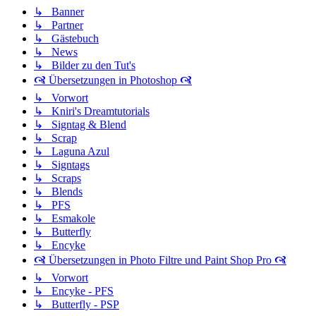
↳ Banner
↳ Partner
↳ Gästebuch
↳ News
↳ Bilder zu den Tut's
🙧 Übersetzungen in Photoshop 🙧
↳ Vorwort
↳ Kniri's Dreamtutorials
↳ Signtag & Blend
↳ Scrap
↳ Laguna Azul
↳ Signtags
↳ Scraps
↳ Blends
↳ PFS
↳ Esmakole
↳ Butterfly
↳ Encyke
🙧 Übersetzungen in Photo Filtre und Paint Shop Pro 🙧
↳ Vorwort
↳ Encyke - PFS
↳ Butterfly - PSP