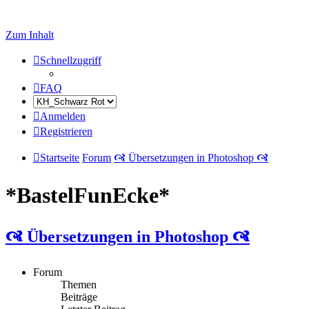
Zum Inhalt
Schnellzugriff
FAQ
Anmelden
Registrieren
Startseite
Forum
🙧 Übersetzungen in Photoshop 🙧
*BastelFunEcke*
🙧 Übersetzungen in Photoshop 🙧
Forum
Themen
Beiträge