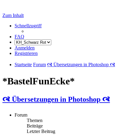
Zum Inhalt
Schnellzugriff
FAQ
Anmelden
Registrieren
Startseite
Forum
🙧 Übersetzungen in Photoshop 🙧
*BastelFunEcke*
🙧 Übersetzungen in Photoshop 🙧
Forum
Themen
Beiträge
Letzter Beitrag