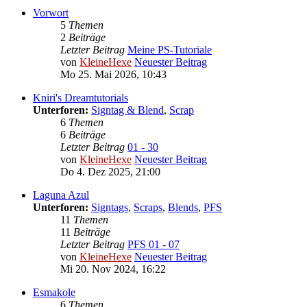
Vorwort
5
Themen
2
Beiträge
Letzter Beitrag
Meine PS-Tutoriale
von
KleineHexe
Neuester Beitrag
Mo 25. Mai 2026, 10:43
Kniri's Dreamtutorials
Unterforen:
Signtag & Blend
,
Scrap
6
Themen
6
Beiträge
Letzter Beitrag
01 - 30
von
KleineHexe
Neuester Beitrag
Do 4. Dez 2025, 21:00
Laguna Azul
Unterforen:
Signtags
,
Scraps
,
Blends
,
PFS
11
Themen
11
Beiträge
Letzter Beitrag
PFS 01 - 07
von
KleineHexe
Neuester Beitrag
Mi 20. Nov 2024, 16:22
Esmakole
6
Themen