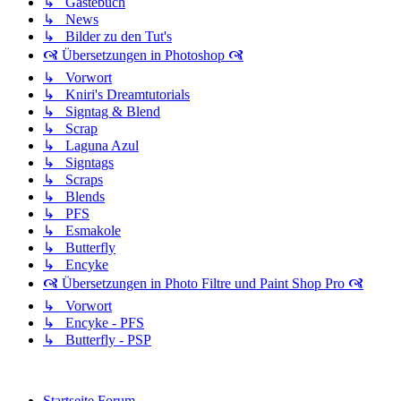
↳ Gästebuch
↳ News
↳ Bilder zu den Tut's
🙧 Übersetzungen in Photoshop 🙧
↳ Vorwort
↳ Kniri's Dreamtutorials
↳ Signtag & Blend
↳ Scrap
↳ Laguna Azul
↳ Signtags
↳ Scraps
↳ Blends
↳ PFS
↳ Esmakole
↳ Butterfly
↳ Encyke
🙧 Übersetzungen in Photo Filtre und Paint Shop Pro 🙧
↳ Vorwort
↳ Encyke - PFS
↳ Butterfly - PSP
Startseite
Forum